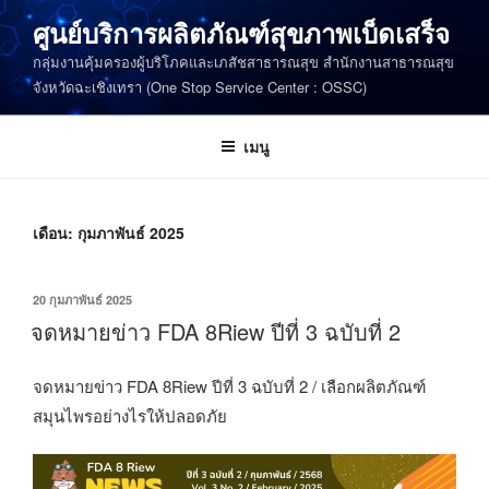
ข้าม
ศูนย์บริการผลิตภัณฑ์สุขภาพเบ็ดเสร็จ
ไป
กลุ่มงานคุ้มครองผู้บริโภคและเภสัชสาธารณสุข สำนักงานสาธารณสุข
ยัง
จังหวัดฉะเชิงเทรา (One Stop Service Center : OSSC)
บทความ
เมนู
เดือน:
กุมภาพันธ์ 2025
เขียน
20 กุมภาพันธ์ 2025
วัน
จดหมายข่าว FDA 8Riew ปีที่ 3 ฉบับที่ 2
ที่
จดหมายข่าว FDA 8Riew ปีที่ 3 ฉบับที่ 2 / เลือกผลิตภัณฑ์
สมุนไพรอย่างไรให้ปลอดภัย