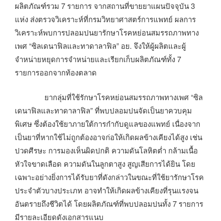
ผลิตภัณฑ์รวม 7 รายการ จากสถานที่ขายยาแผนปัจจุบัน 3
แห่ง ส่งตรวจวิเคราะห์ที่กรมวิทยาศาสตร์การแพทย์ ผลการ
วิเคราะห์พบการปลอมปนยารักษาโรคหย่อนสมรรถภาพทาง
เพศ “ซิลเดนาฟิลและทาดาลาฟิล” อย. จึงให้ผู้ผลิตและผู้
จำหน่ายหยุดการจำหน่ายและเรียกเก็บผลิตภัณฑ์ทั้ง 7
รายการออกจากท้องตลาด
ยากลุ่มที่ใช้รักษาโรคหย่อนสมรรถภาพทางเพศ “ซิล
เดนาฟิลและทาดาลาฟิล” ที่พบปลอมปนจัดเป็นยาควบคุม
พิเศษ ซึ่งต้องใช้ยาภายใต้การกำกับดูแลของแพทย์ เนื่องจาก
เป็นยาที่หากใช้ไม่ถูกต้องอาจก่อให้เกิดผลข้างเคียงได้สูง เช่น
ปวดศีรษะ การมองเห็นผิดปกติ ความดันโลหิตต่ำ กล้ามเนื้อ
หัวใจขาดเลือด ความดันในลูกตาสูง สูญเสียการได้ยิน โดย
เฉพาะอย่างยิ่งการได้รับยาที่ดังกล่าวในขณะที่ใช้ยารักษาโรค
ประจำตัวบางประเภท อาจทำให้เกิดผลข้างเคียงที่รุนแรงจน
อันตรายถึงชีวิตได้ โดยผลิตภัณฑ์ที่พบปลอมปนทั้ง 7 รายการ
มีรายละเอียดดังเอกสารแนบ