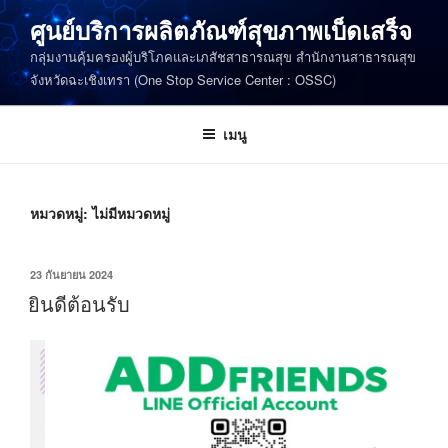
ข้าม
ศูนย์บริการผลิตภัณฑ์สุขภาพเบ็ดเสร็จ
ไป
กลุ่มงานคุ้มครองผู้บริโภคและเภสัชสาธารณสุข สำนักงานสาธารณสุข
ยัง
จังหวัดฉะเชิงเทรา (One Stop Service Center : OSSC)
บทความ
เมนู
หมวดหมู่:
ไม่มีหมวดหมู่
เขียน
23 กันยายน 2024
วัน
ยินดีต้อนรับ
ที่