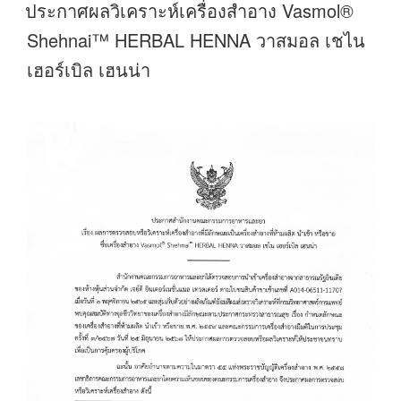
วัน
ประกาศผลวิเคราะห์เครื่องสำอาง Vasmol®
ที่
Shehnai™ HERBAL HENNA วาสมอล เชไน
เฮอร์เบิล เฮนน่า