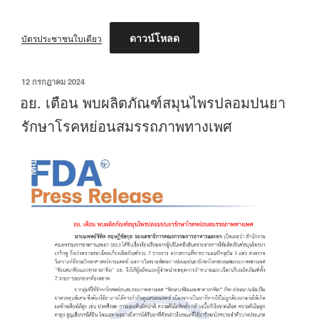
ดาวน์โหลด
บัตรประชาชนใบเดียว
เขียน
12 กรกฎาคม 2024
วัน
อย. เตือน พบผลิตภัณฑ์สมุนไพรปลอมปนยา
ที่
รักษาโรคหย่อนสมรรถภาพทางเพศ