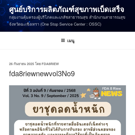
ข้าม
ศูนย์บริการผลิตภัณฑ์สุขภาพเบ็ดเสร็จ
ไป
กลุ่มงานคุ้มครองผู้บริโภคและเภสัชสาธารณสุข สำนักงานสาธารณสุข
ยัง
จังหวัดฉะเชิงเทรา (One Stop Service Center : OSSC)
บทความ
เมนู
เขียน
26 กันยายน 2025
โดย
FDA8RIEW
วัน
fda8riewnewvol3No9
ที่