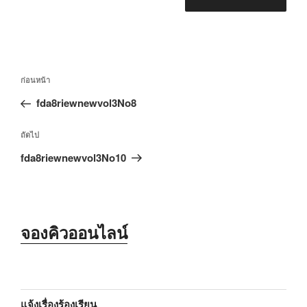
แนะแนว
เรื่อง
ก่อนหน้า
เรื่อง
ก่อน
fda8riewnewvol3No8
หน้า
เรื่อง
ถัดไป
ถัด
fda8riewnewvol3No10
ไป
จองคิวออนไลน์
แจ้งเรื่องร้องเรียน