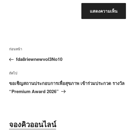
แนะแนว
เรื่อง
ก่อนหน้า
เรื่อง
ก่อน
fda8riewnewvol3No10
หน้า
เรื่อง
ถัดไป
ถัด
ขอเชิญสถานประกอบการเพื่อสุขภาพ เข้าร่วมประกวด รางวัล
ไป
“Premium Award 2026”
จองคิวออนไลน์