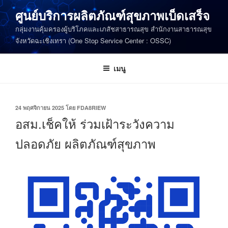
ข้าม
ศูนย์บริการผลิตภัณฑ์สุขภาพเบ็ดเสร็จ
ไป
กลุ่มงานคุ้มครองผู้บริโภคและเภสัชสาธารณสุข สำนักงานสาธารณสุข
ยัง
จังหวัดฉะเชิงเทรา (One Stop Service Center : OSSC)
บทความ
เมนู
เขียน
24 พฤศจิกายน 2025
โดย
FDA8RIEW
วัน
อสม.เช็คให้ ร่วมเฝ้าระวังความ
ที่
ปลอดภัย ผลิตภัณฑ์สุขภาพ