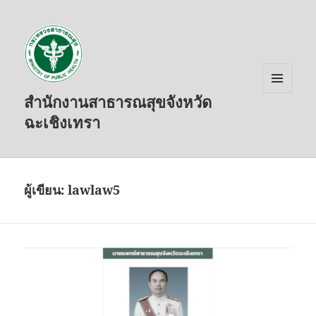
สำนักงานสาธารณสุขจังหวัด
เมนู
และวิด
ฉะเชิงเทรา
เจ็ต
ผู้เขียน:
lawlaw5