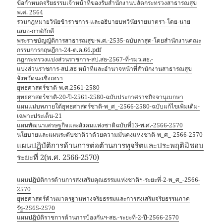
ข้อกำหนดจริยธรรมเจ้าหน้าที่ของรับสำนักงานปลัดกระทรวงสาธารณสุข
พ.ศ. 2564
รวมกฎหมายวินัยข้าราชการ-และอธิบายบทวินัยรายมาตรา-โดย-นาย
เสมอ-กาฬภักดี
พระราชบัญญัติการสาธารณสุข-พ.ศ.-2535-ฉบับล่าสุด-โดยสำนักงานคณะ
กรรมการกฤษฎีกา-24-ต.ค.66.pdf
กฎกระทรวงแบ่งส่วนราชการ-สป.สธ-2567-ที่-รมว.สธ.-
แบ่งส่วนราชการ-สป.สธ หน้าที่และอำนาจหน้าที่สำนักงานสาธารณสุข
จังหวัดฉะเชิงเทรา
ยุทธศาสตร์ชาติ-พ.ศ.2561-2580
ยุทธศาสตร์ชาติ-20-ปี-2561-2580-ฉบับประกาศราชกิจจานุเบกษา
แผนแม่บทภายใต้ยุทธศาสตร์ชาติ-พ_ศ_-2566-2580-ฉบับแก้ไขเพิมเติม-
เฉพาะประเด็น-21
แผนพัฒนาเศรษฐกิจและสังคมแห่งชาติฉบับที่13-พ.ศ.-2566-2570
นโยบายและแผนระดับชาติว่าด้วยความมั่นคงแห่งชาติ-พ_ศ_-2566-2570
แผนปฏิบัติการด้านการต่อต้านการทุจริตและประพฤติมิชอบ
ระยะที่ 2(พ.ศ. 2566-2570)
แผนปฏิบัติการด้านการส่งเสริมคุณธรรมแห่งชาติฯ-ระยะที่-2-พ_ศ_-2566-
2570
ยุทธศาสตร์ด้านมาตรฐานทางจริยธรรมและการส่งเสริมจริยธรรมภาค
รัฐ-2565-2570
แผนปฏิบัติราชการด้านการป้องกันฯ-สธ.-ระยะที่-2-ปี-2566-2570